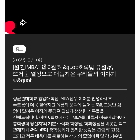
홍보
2026-07-08
[월간IMBA] 📰 6월호 &quot;초록빛 유월🌿,
뜨거운 열정으로 매듭지은 우리들의 이야기
✨&quot;
성균관대학교 경영대학원 IMBA 원우 여러분 안녕하세요.
푸르름이 더욱 짙어지고 여름의 문턱에 들어선 6월, 그동안 쉼
없이 달려온 여정의 뜻깊은 결실과 생생한 기록들을
전해드립니다. 이번 6월호에서는 IMBA를 새롭게 이끌어갈 '46대
총학생회 당선자'의 기쁜 소식과 학장님, 학과장님을 비롯한 학교
관계자와 45대·46대 총학생회가 함께한 뜻깊은 '간담회' 현장,
그리고 정든 배움터를 뒤로하는 44기의 졸업여행 및 각 기수별